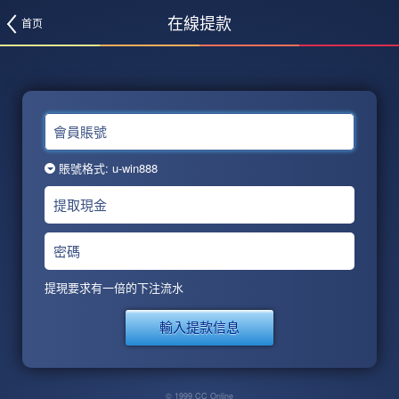
在線提款
首页
會員賬號
賬號格式: u-win888
提取現金
密碼
提現要求有一倍的下注流水
輸入提款信息
© 1999 CC Online