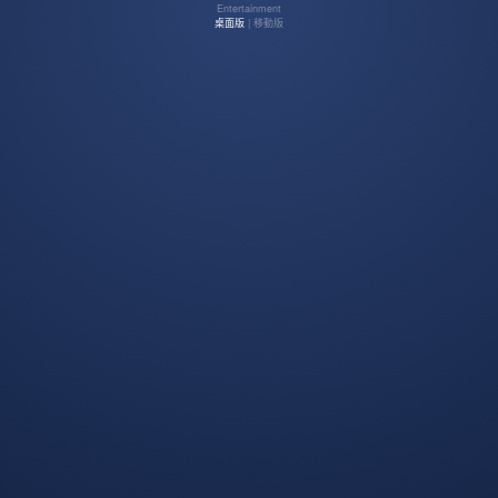
Entertainment
桌面版
| 移動版